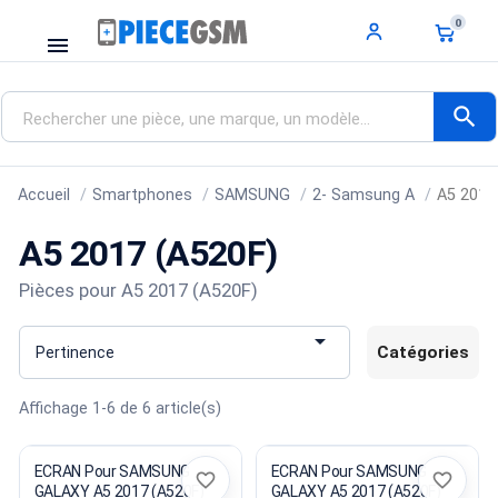
0
menu
search
Accueil
Smartphones
SAMSUNG
2- Samsung A
A5 2017
A5 2017 (A520F)
Pièces pour A5 2017 (A520F)

Catégories
Pertinence
Affichage 1-6 de 6 article(s)
ECRAN Pour SAMSUNG
ECRAN Pour SAMSUNG
favorite_border
favorite_border
GALAXY A5 2017 (A520F)
GALAXY A5 2017 (A520F)