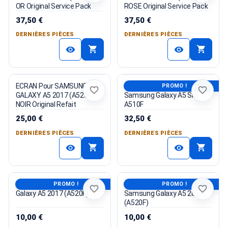
OR Original Service Pack
ROSE Original Service Pack
37,50 €
37,50 €
DERNIÈRES PIÈCES
DERNIÈRES PIÈCES
shopping_cart
shopping_cart
visibility
visibility
ECRAN Pour SAMSUNG
Carte Mère Originale
PROMO !
favorite_border
favorite_border
GALAXY A5 2017 (A520F)
Samsung Galaxy A5 SM-
NOIR Original Refait
A510F
25,00 €
32,50 €
DERNIÈRES PIÈCES
DERNIÈRES PIÈCES
shopping_cart
shopping_cart
visibility
visibility
Nappe Capteur Proximité
Connecteur De Charge
PROMO !
PROMO !
favorite_border
favorite_border
Galaxy A5 2017 (A520F)
Samsung Galaxy A5 2017
(A520F)
10,00 €
10,00 €