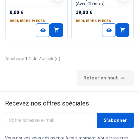
(Avec Châssis)
8,00 €
39,00 €
DERNIÈRES PIÈCES
DERNIÈRES PIÈCES
shopping_cart
shopping_cart
visibility
visibility
Affichage 1-2 de 2 article(s)

Retour en haut
Recevez nos offres spéciales
Vous pouvez vous désinscrire à tout moment. Vous trouverez