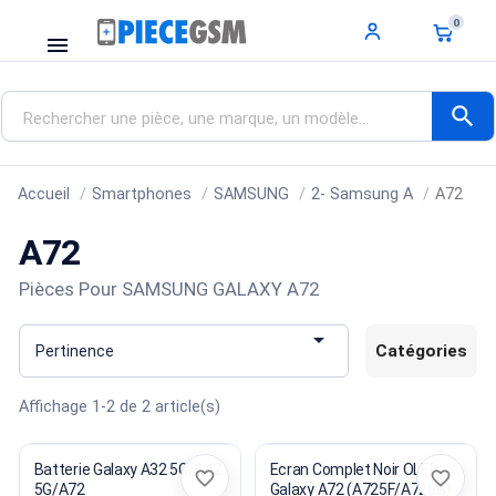
0
menu
search
Accueil
Smartphones
SAMSUNG
2- Samsung A
A72
A72
Pièces Pour SAMSUNG GALAXY A72

Catégories
Pertinence
Affichage 1-2 de 2 article(s)
Batterie Galaxy A32 5G/A42
Ecran Complet Noir OLED
favorite_border
favorite_border
5G/A72
Galaxy A72 (A725F/A726B)