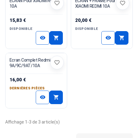
ECRAN Pour XIAOMI REDMI
ECRAN + FRAME Pour
favorite_border
favorite_border
10A
XIAOMI REDMI 10A
15,83 €
20,00 €
DISPONIBLE
DISPONIBLE
shopping_cart
shopping_cart
visibility
visibility
Ecran Complet Redmi
favorite_border
9A/9C/9AT/10A
16,00 €
DERNIÈRES PIÈCES
shopping_cart
visibility
Affichage 1-3 de 3 article(s)