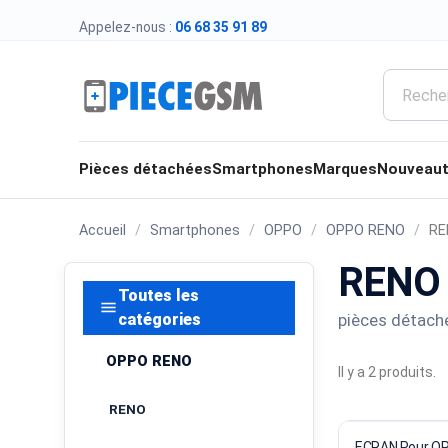
Appelez-nous :
06 68 35 91 89
Pièces détachées
Smartphones
Marques
Nouveau
Accueil
Smartphones
OPPO
OPPO RENO
RE
RENO 
Toutes les
menu
pièces détaché
catégories
OPPO RENO
Il y a 2 produits.
RENO
ECRAN Pour O