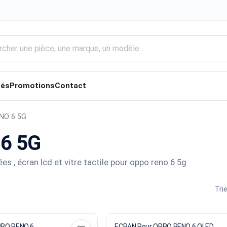
tés
Promotions
Contact
NO 6 5G
6 5G
es , écran lcd et vitre tactile pour oppo reno 6 5g
Trie
PPO RENO 6
ECRAN Pour OPPO RENO 6 OLED