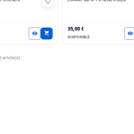
favorite_border
35,00 €
shopping_cart
visibility
visibility
DISPONIBLE
 article(s)