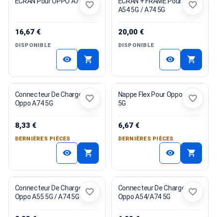
ECRAN Pour OPPO A74 5G
ECRAN + FRAME Pour OPPO
favorite_border
favorite_border
A54 5G / A74 5G
16,67 €
20,00 €
DISPONIBLE
DISPONIBLE
shopping_cart
shopping_cart
visibility
visibility
Connecteur De Charge Pour
Nappe Flex Pour Oppo A74
favorite_border
favorite_border
Oppo A74 5G
5G
8,33 €
6,67 €
DERNIÈRES PIÈCES
DERNIÈRES PIÈCES
shopping_cart
shopping_cart
visibility
visibility
Connecteur De Charge Pour
Connecteur De Charge
favorite_border
favorite_border
Oppo A55 5G / A74 5G
Oppo A54/A74 5G