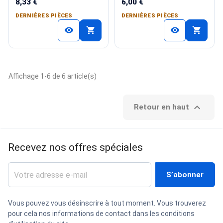
8,33 €
6,00 €
DERNIÈRES PIÈCES
DERNIÈRES PIÈCES
shopping_cart
shopping_cart
visibility
visibility
Affichage 1-6 de 6 article(s)

Retour en haut
Recevez nos offres spéciales
Vous pouvez vous désinscrire à tout moment. Vous trouverez
pour cela nos informations de contact dans les conditions