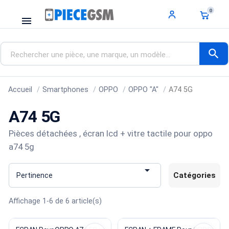
0
menu
search
Accueil
Smartphones
OPPO
OPPO "A"
A74 5G
A74 5G
Pièces détachées , écran lcd + vitre tactile pour oppo
a74 5g

Catégories
Pertinence
Affichage 1-6 de 6 article(s)