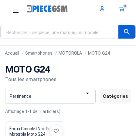
0
menu
search
Accueil
Smartphones
MOTOROLA
MOTO G24
MOTO G24
Tous les smartphones

Catégories
Pertinence
Affichage 1-1 de 1 article(s)
Écran Complet Noir Pour
favorite_border
Motorola Moto G24 –