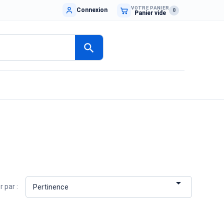
VOTRE PANIER
Connexion
0
Panier vide
search

r par :
Pertinence