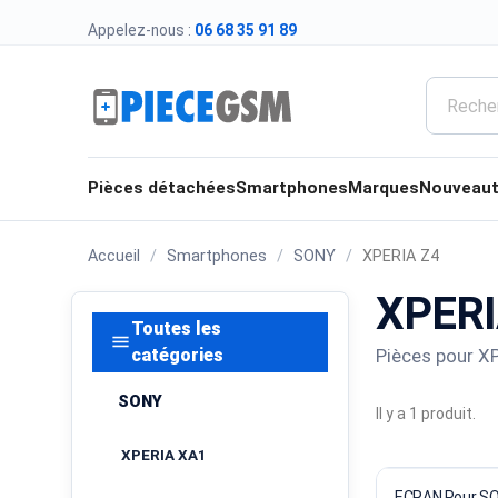
Appelez-nous :
06 68 35 91 89
Pièces détachées
Smartphones
Marques
Nouveau
Accueil
Smartphones
SONY
XPERIA Z4
XPERI
Toutes les
menu
Pièces pour X
catégories
SONY
Il y a 1 produit.
XPERIA XA1
ECRAN Pour SO