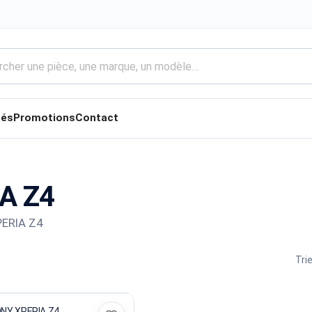
tés
Promotions
Contact
A Z4
PERIA Z4
Trie
NY XPERIA Z4