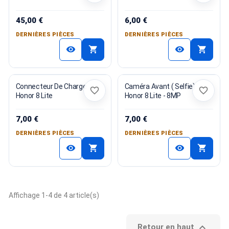
45,00 €
6,00 €
DERNIÈRES PIÈCES
DERNIÈRES PIÈCES
shopping_cart
shopping_cart
visibility
visibility
Connecteur De Charge
Caméra Avant ( Selfie)
favorite_border
favorite_border
Honor 8 Lite
Honor 8 Lite - 8MP
7,00 €
7,00 €
DERNIÈRES PIÈCES
DERNIÈRES PIÈCES
shopping_cart
shopping_cart
visibility
visibility
Affichage 1-4 de 4 article(s)

Retour en haut