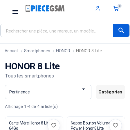
0
menu
search
Accueil
Smartphones
HONOR
HONOR 8 Lite
HONOR 8 Lite
Tous les smartphones

Catégories
Pertinence
Affichage 1-4 de 4 article(s)
Carte Mère Honor 8 Lite
Nappe Bouton Volume /
favorite_border
favorite_border
64Go
Power Honor 8 Lite