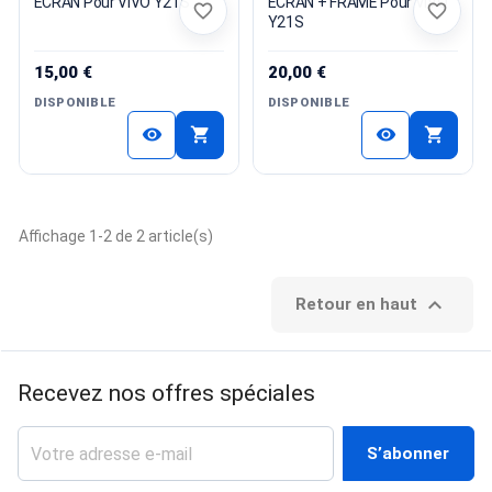
ECRAN Pour VIVO Y21S
ECRAN + FRAME Pour VIVO
favorite_border
favorite_border
Y21S
15,00 €
20,00 €
DISPONIBLE
DISPONIBLE
shopping_cart
shopping_cart
visibility
visibility
Affichage 1-2 de 2 article(s)

Retour en haut
Recevez nos offres spéciales