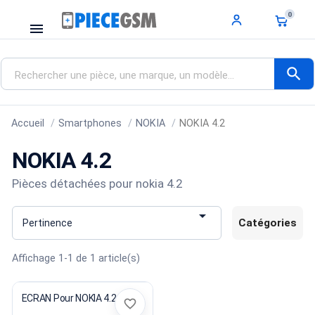
0
menu
search
Accueil
Smartphones
NOKIA
NOKIA 4.2
NOKIA 4.2
Pièces détachées pour nokia 4.2

Catégories
Pertinence
Affichage 1-1 de 1 article(s)
ECRAN Pour NOKIA 4.2
favorite_border