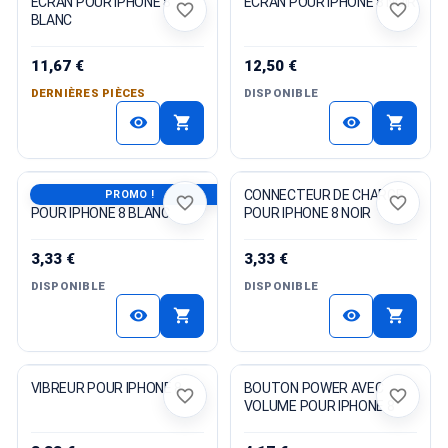
ECRAN POUR IPHONE 8
ECRAN POUR IPHONE 8 NOIR
favorite_border
favorite_border
BLANC
11,67 €
12,50 €
DERNIÈRES PIÈCES
DISPONIBLE
shopping_cart
shopping_cart
visibility
visibility
CONNECTEUR DE CHARGE
CONNECTEUR DE CHARGE
PROMO !
favorite_border
favorite_border
POUR IPHONE 8 BLANC
POUR IPHONE 8 NOIR
3,33 €
3,33 €
DISPONIBLE
DISPONIBLE
shopping_cart
shopping_cart
visibility
visibility
VIBREUR POUR IPHONE 8
BOUTON POWER AVEC
favorite_border
favorite_border
VOLUME POUR IPHONE 8