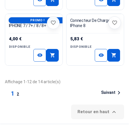
BUTTON HOME POUR
Connecteur De Charge Flex
PROMO !
favorite_border
favorite_border
IPHONE 7 / 7+ / 8 / 8+
IPhone 8
4,00 €
5,83 €
DISPONIBLE
DISPONIBLE
shopping_cart
shopping_cart
visibility
visibility
Affichage 1-12 de 14 article(s)

Suivant
1
2

Retour en haut