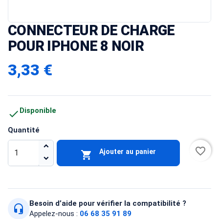
CONNECTEUR DE CHARGE
POUR IPHONE 8 NOIR
3,33 €
Disponible

Quantité
favorite_border
Ajouter au panier

Besoin d’aide pour vérifier la compatibilité ?
headset_mic
Appelez-nous :
06 68 35 91 89