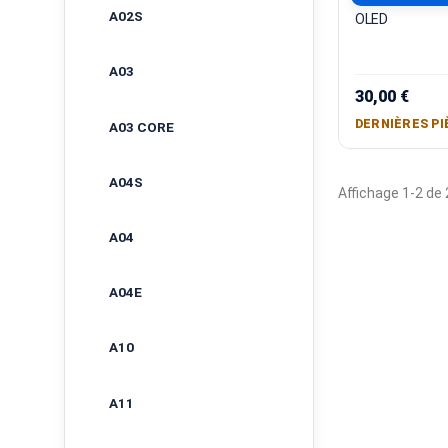
A02S
OLED
A03
30,00 €
DERNIÈRES PI
A03 CORE
A04S
Affichage 1-2 de 2
A04
A04E
A10
A11