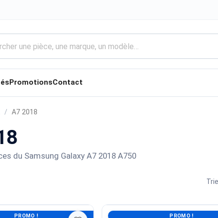
tés
Promotions
Contact
A7 2018
18
èces du Samsung Galaxy A7 2018 A750
Trie
PROMO !
PROMO !
AMSUNG GALAXY A7 2018
Carte Mère Pour SAMSUNG GALAXY