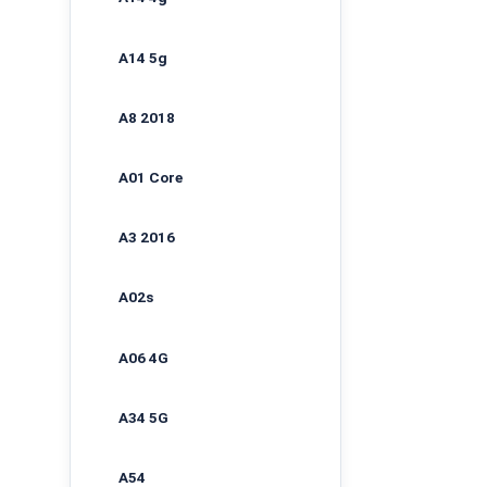
A14 5g
A8 2018
A01 Core
A3 2016
A02s
A06 4G
A34 5G
A54