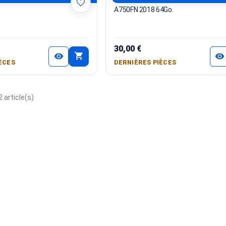
favorite_border
A750FN 2018 64Go.
30,00 €
shopping_cart
visibility
visibility
ÈCES
DERNIÈRES PIÈCES
 article(s)