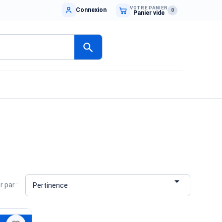
VOTRE PANIER
Connexion
0
Panier vide
search

r par :
Pertinence
 A7 SM-