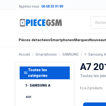
Appelez-nous :
06 68 35 91 89
Pièces détachées
Smartphones
Marques
Nouveau
Accueil
Smartphones
SAMSUNG
1- Samsung A
A7 20
Toutes les
menu
Toutes les pi
catégories
1- SAMSUNG A
Il y a 2 produits.
A01
ECRAN Pour S