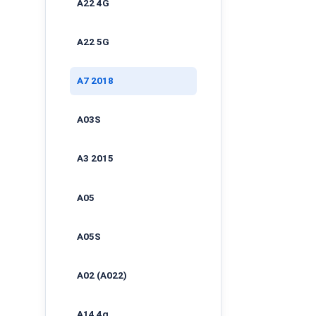
A22 4G
A22 5G
A7 2018
A03S
A3 2015
A05
A05S
A02 (A022)
A14 4g