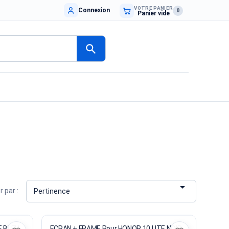
VOTRE PANIER
Connexion
0
Panier vide
search

r par :
Pertinence
E BLEU
ECRAN + FRAME Pour HONOR 10 LITE NOIR