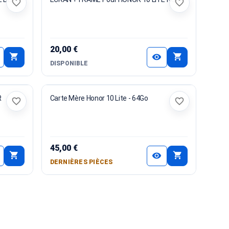
favorite_border
favorite_border
20,00 €
shopping_cart
shopping_cart
visibility
DISPONIBLE
R
Carte Mère Honor 10 Lite - 64Go
favorite_border
favorite_border
45,00 €
shopping_cart
shopping_cart
visibility
DERNIÈRES PIÈCES