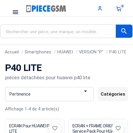
0
menu
search
Accueil
Smartphones
HUAWEI
VERSION "P"
P40 LITE
P40 LITE
pièces détachées pour huawei p40 lite

Catégories
Pertinence
Affichage 1-4 de 4 article(s)
ECRAN Pour HUAWEI P40
ECRAN + FRAME ORIGINAL
favorite_border
favorite_border
LITE
Service Pack Pour HUAWEI