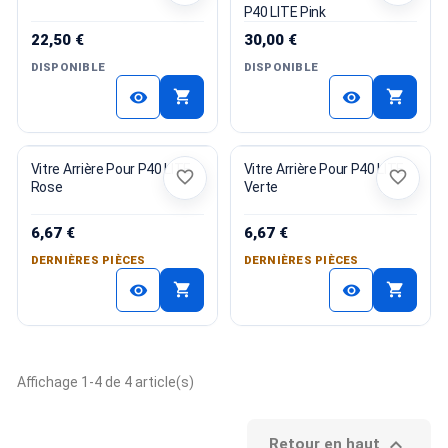
P40 LITE Pink
22,50 €
30,00 €
DISPONIBLE
DISPONIBLE
shopping_cart
shopping_cart
visibility
visibility
Vitre Arrière Pour P40 LITE
Vitre Arrière Pour P40 LITE
favorite_border
favorite_border
Rose
Verte
6,67 €
6,67 €
DERNIÈRES PIÈCES
DERNIÈRES PIÈCES
shopping_cart
shopping_cart
visibility
visibility
Affichage 1-4 de 4 article(s)

Retour en haut