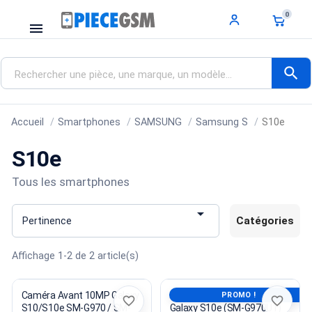
0
menu
search
Accueil
Smartphones
SAMSUNG
Samsung S
S10e
S10e
Tous les smartphones

Catégories
Pertinence
Affichage 1-2 de 2 article(s)
Caméra Avant 10MP Galaxy
Carte Mère Samsung
PROMO !
favorite_border
favorite_border
S10/S10e SM-G970 / SM-
Galaxy S10e (SM-G970U1)