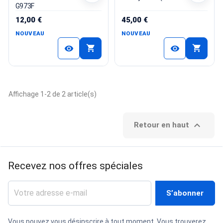
G973F
12,00 €
45,00 €
NOUVEAU
NOUVEAU
shopping_cart
shopping_cart
visibility
visibility
Affichage 1-2 de 2 article(s)

Retour en haut
Recevez nos offres spéciales
Vous pouvez vous désinscrire à tout moment. Vous trouverez