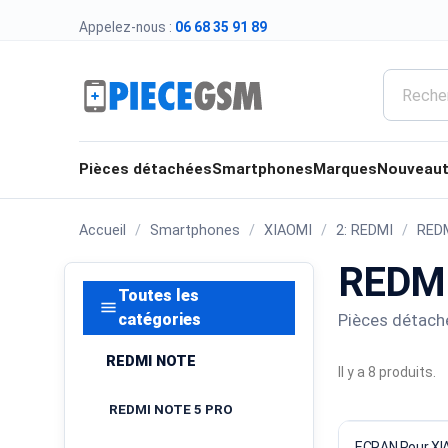
Appelez-nous :
06 68 35 91 89
Pièces détachées
Smartphones
Marques
Nouveau
Accueil
Smartphones
XIAOMI
2: REDMI
RED
REDMI
Toutes les
menu
Pièces détach
catégories
REDMI NOTE
Il y a 8 produits.
REDMI NOTE 5 PRO
ECRAN Po