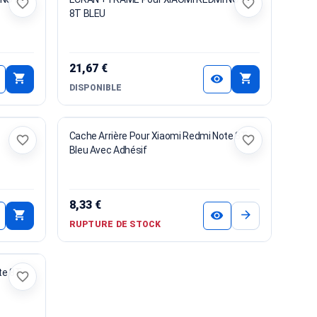
favorite_border
favorite_border
8T BLEU
21,67 €
shopping_cart
shopping_cart
visibility
DISPONIBLE
Cache Arrière Pour Xiaomi Redmi Note 8T
favorite_border
favorite_border
Bleu Avec Adhésif
8,33 €
shopping_cart
arrow_forward
visibility
RUPTURE DE STOCK
te 8T
favorite_border