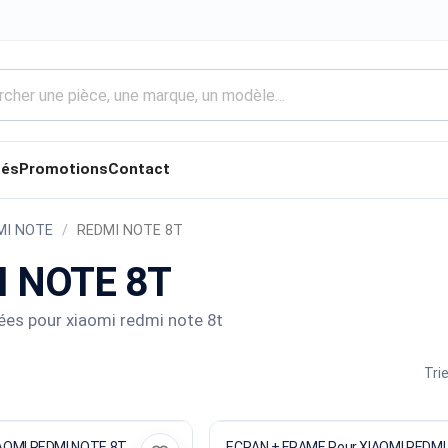
tés
Promotions
Contact
MI NOTE
REDMI NOTE 8T
 NOTE 8T
ées pour xiaomi redmi note 8t
Trie
ur XIAOMI REDMI NOTE 8T
ECRAN + FRAME Pour XIAOMI REDMI NOTE