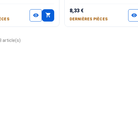
8,33 €
shopping_cart
visibility
visibility
ÈCES
DERNIÈRES PIÈCES
 article(s)