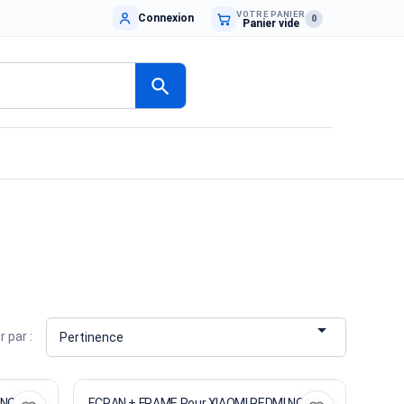
VOTRE PANIER
Connexion
0
Panier vide
search

r par :
Pertinence
ECRAN + FRAME Pour XIAOMI REDMI NOTE