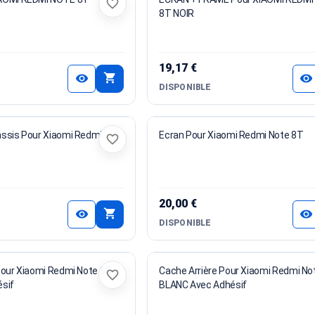
favorite_border
8T NOIR
19,17 €
shopping_cart
visibility
visibility
DISPONIBLE
ssis Pour Xiaomi Redmi
Ecran Pour Xiaomi Redmi Note 8T
favorite_border
20,00 €
shopping_cart
visibility
visibility
DISPONIBLE
Pour Xiaomi Redmi Note 8T
Cache Arrière Pour Xiaomi Redmi No
favorite_border
sif
BLANC Avec Adhésif