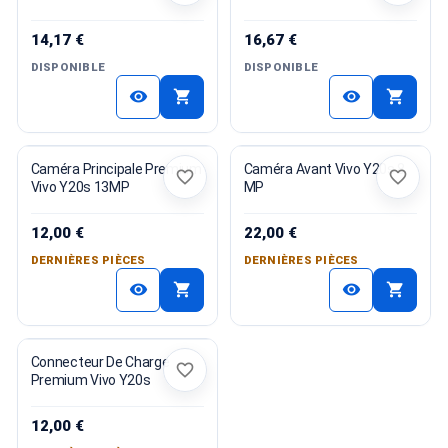
14,17 €
16,67 €
DISPONIBLE
DISPONIBLE
shopping_cart
shopping_cart
visibility
visibility
Caméra Principale Premium
Caméra Avant Vivo Y20s 8
favorite_border
favorite_border
Vivo Y20s 13MP
MP
12,00 €
22,00 €
DERNIÈRES PIÈCES
DERNIÈRES PIÈCES
shopping_cart
shopping_cart
visibility
visibility
Connecteur De Charge
favorite_border
Premium Vivo Y20s
12,00 €