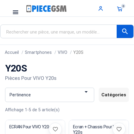
0
menu
search
Accueil
Smartphones
VIVO
Y20S
Y20S
Pièces Pour VIVO Y20s

Catégories
Pertinence
Affichage 1-5 de 5 article(s)
ECRAN Pour VIVO Y20s
Ecran + Chassis Pour VIVO
favorite_border
favorite_border
Y20s