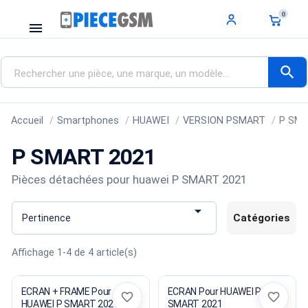
0
menu
search
Accueil
Smartphones
HUAWEI
VERSION PSMART
P SMA
P SMART 2021
Pièces détachées pour huawei P SMART 2021

Catégories
Pertinence
Affichage 1-4 de 4 article(s)
ECRAN + FRAME Pour
ECRAN Pour HUAWEI P
favorite_border
favorite_border
HUAWEI P SMART 2021
SMART 2021