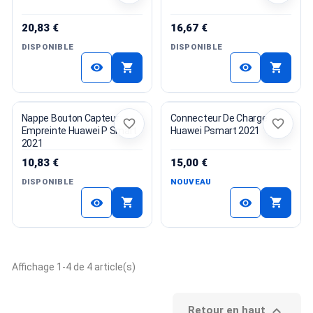
20,83 €
16,67 €
DISPONIBLE
DISPONIBLE
shopping_cart
shopping_cart
visibility
visibility
Nappe Bouton Capteur
Connecteur De Charge
favorite_border
favorite_border
Empreinte Huawei P Smart
Huawei Psmart 2021
2021
10,83 €
15,00 €
DISPONIBLE
NOUVEAU
shopping_cart
shopping_cart
visibility
visibility
Affichage 1-4 de 4 article(s)

Retour en haut