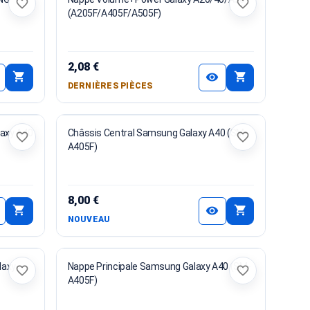
favorite_border
favorite_border
(A205F/A405F/A505F)
2,08 €
shopping_cart
shopping_cart
visibility
DERNIÈRES PIÈCES
axy A40
Châssis Central Samsung Galaxy A40 (SM-
favorite_border
favorite_border
A405F)
8,00 €
shopping_cart
shopping_cart
visibility
NOUVEAU
laxy
Nappe Principale Samsung Galaxy A40 (SM-
favorite_border
favorite_border
A405F)