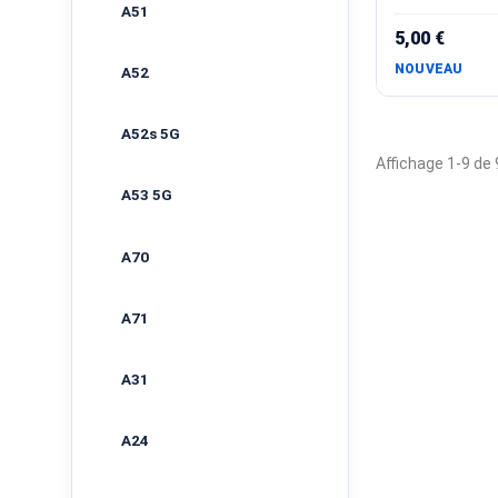
A51
5,00 €
NOUVEAU
A52
A52s 5G
Affichage 1-9 de 9
A53 5G
A70
A71
A31
A24