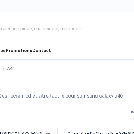
tés
Promotions
Contact
A40
es , écran lcd et vitre tactile pour samsung galaxy a40
Trie
ECRAN Pour SAMSUNG GALAXY A40 Oled
Connecteur De Charge Pour SAMSU