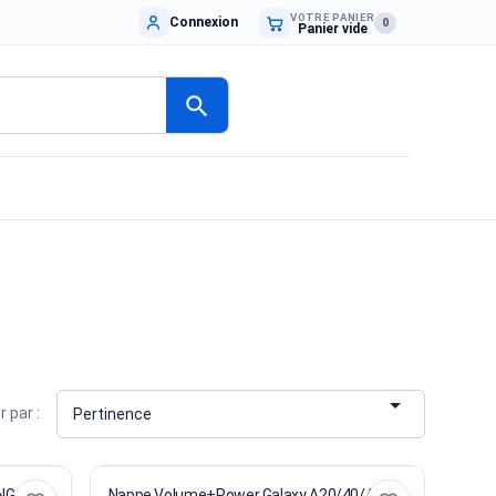
VOTRE PANIER
Connexion
0
Panier vide
search

r par :
Pertinence
NG
Nappe Volume+Power Galaxy A20/40/A50