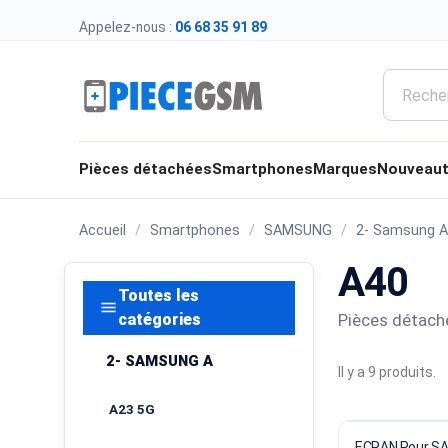
Appelez-nous :
06 68 35 91 89
Pièces détachées
Smartphones
Marques
Nouveau
Accueil
Smartphones
SAMSUNG
2- Samsung A
A40
Toutes les
menu
Pièces détaché
catégories
2- SAMSUNG A
Il y a 9 produits.
A23 5G