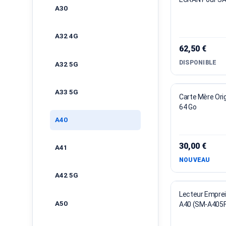
A30
A32 4G
62,50 €
DISPONIBLE
A32 5G
A33 5G
Carte Mère Ori
64 Go
A40
30,00 €
A41
NOUVEAU
A42 5G
Lecteur Empre
A50
A40 (SM-A405F