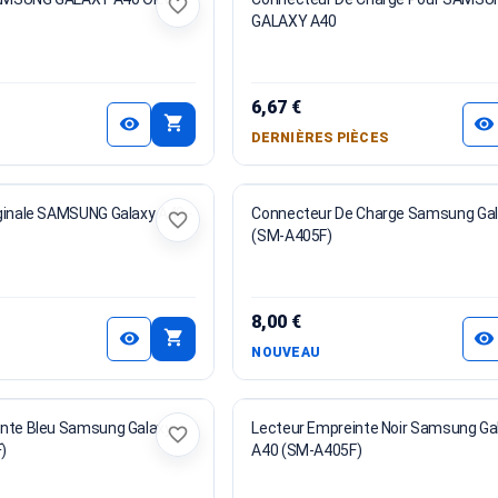
favorite_border
GALAXY A40
6,67 €
shopping_cart
visibility
visibility
DERNIÈRES PIÈCES
ginale SAMSUNG Galaxy A40 -
Connecteur De Charge Samsung Gal
favorite_border
(SM-A405F)
8,00 €
shopping_cart
visibility
visibility
NOUVEAU
inte Bleu Samsung Galaxy
Lecteur Empreinte Noir Samsung Ga
favorite_border
)
A40 (SM-A405F)