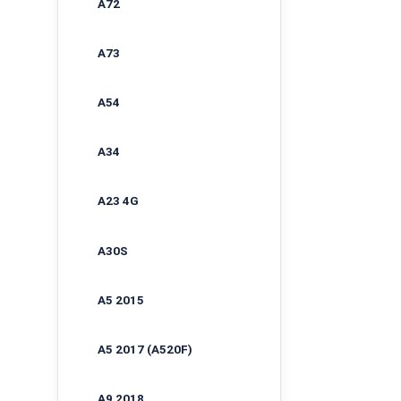
A72
A73
A54
A34
A23 4G
A30S
A5 2015
A5 2017 (A520F)
A9 2018