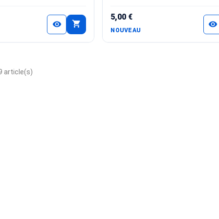
5,00 €
shopping_cart
visibility
visibility
NOUVEAU
 article(s)