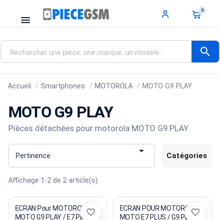
0
menu
search
Accueil
Smartphones
MOTOROLA
MOTO G9 PLAY
MOTO G9 PLAY
Pièces détachées pour motorola MOTO G9 PLAY

Catégories
Pertinence
Affichage 1-2 de 2 article(s)
ECRAN Pour MOTOROLA
ECRAN POUR MOTOROLA
favorite_border
favorite_border
MOTO G9 PLAY / E7 Plus
MOTO E7 PLUS / G9 Play