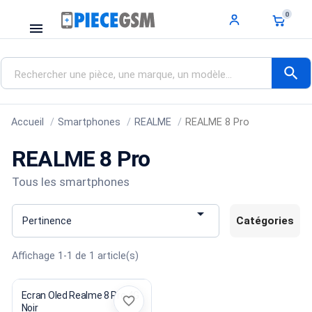
0
menu
search
Accueil
Smartphones
REALME
REALME 8 Pro
REALME 8 Pro
Tous les smartphones

Catégories
Pertinence
Affichage 1-1 de 1 article(s)
Ecran Oled Realme 8 Pro 4G
favorite_border
Noir