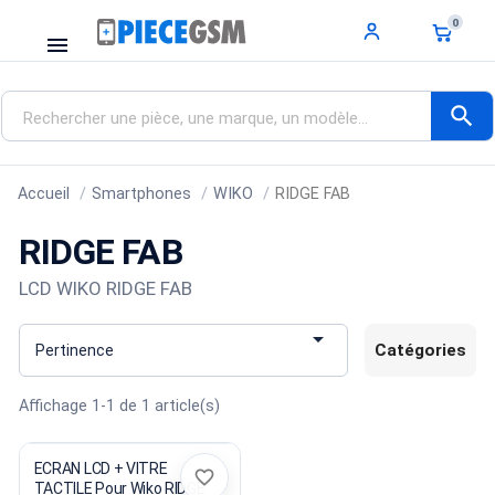
0
menu
search
Accueil
Smartphones
WIKO
RIDGE FAB
RIDGE FAB
LCD WIKO RIDGE FAB

Catégories
Pertinence
Affichage 1-1 de 1 article(s)
ECRAN LCD + VITRE
favorite_border
TACTILE Pour Wiko RIDGE