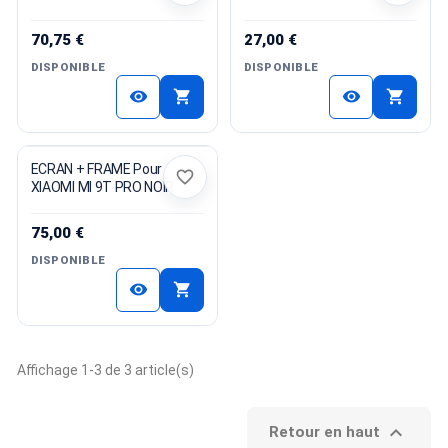
70,75 €
27,00 €
DISPONIBLE
DISPONIBLE
shopping_cart
shopping_cart
visibility
visibility
ECRAN + FRAME Pour
favorite_border
XIAOMI MI 9T PRO NOIR
75,00 €
DISPONIBLE
shopping_cart
visibility
Affichage 1-3 de 3 article(s)

Retour en haut