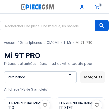
0
menu
search
Accueil
Smartphones
XIAOMI
1: Mi
Mi 9T PRO
Mi 9T PRO
Pièces détachées , écran lcd et vitre tactile pour

Catégories
Pertinence
Affichage 1-3 de 3 article(s)
ECRAN Pour XIAOMI MI 9T
ECRAN Pour XIAOMI MI 9T
favorite_border
favorite_border
PRO
PRO TFT