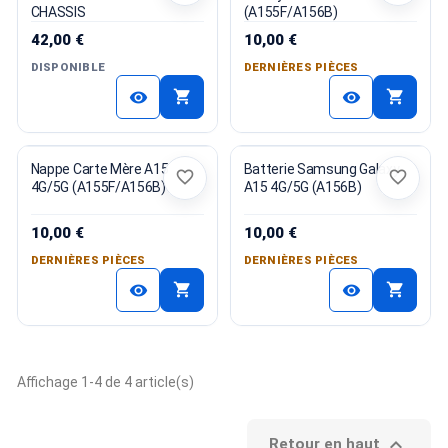
CHASSIS
(A155F/A156B)
42,00 €
10,00 €
DISPONIBLE
DERNIÈRES PIÈCES
shopping_cart
shopping_cart
visibility
visibility
Nappe Carte Mère A15
Batterie Samsung Galaxy
favorite_border
favorite_border
4G/5G (A155F/A156B)
A15 4G/5G (A156B)
10,00 €
10,00 €
DERNIÈRES PIÈCES
DERNIÈRES PIÈCES
shopping_cart
shopping_cart
visibility
visibility
Affichage 1-4 de 4 article(s)

Retour en haut