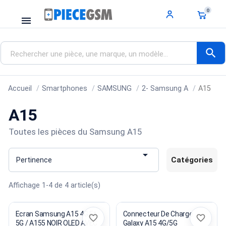
0
menu
search
Accueil
Smartphones
SAMSUNG
2- Samsung A
A15
A15
Toutes les pièces du Samsung A15

Catégories
Pertinence
Affichage 1-4 de 4 article(s)
Ecran Samsung A15 4G Et
Connecteur De Charge
favorite_border
favorite_border
5G / A155 NOIR OLED AVEC
Galaxy A15 4G/5G