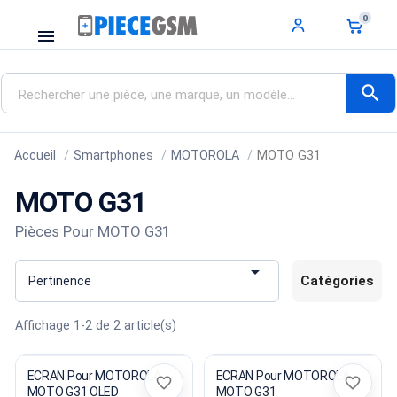
0
menu
search
Accueil
Smartphones
MOTOROLA
MOTO G31
MOTO G31
Pièces Pour MOTO G31

Catégories
Pertinence
Affichage 1-2 de 2 article(s)
ECRAN Pour MOTOROLA
ECRAN Pour MOTOROLA
favorite_border
favorite_border
MOTO G31 OLED
MOTO G31