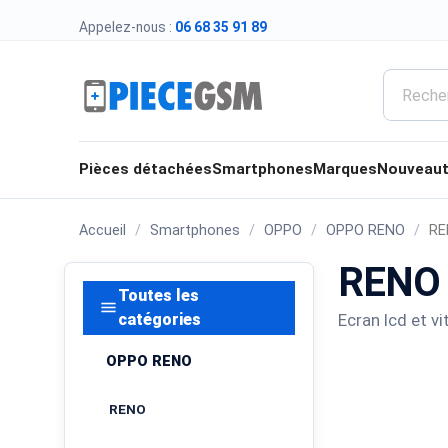
Appelez-nous :
06 68 35 91 89
Pièces détachées
Smartphones
Marques
Nouveau
Accueil
Smartphones
OPPO
OPPO RENO
RE
RENO
Toutes les
menu
Ecran lcd et v
catégories
OPPO RENO
RENO