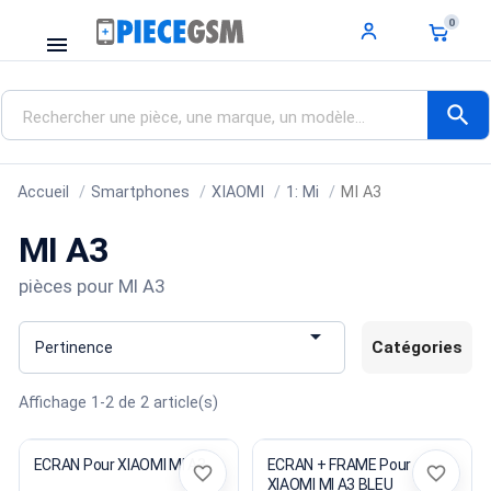
0
menu
search
Accueil
Smartphones
XIAOMI
1: Mi
MI A3
MI A3
pièces pour MI A3

Catégories
Pertinence
Affichage 1-2 de 2 article(s)
ECRAN Pour XIAOMI MI A3
ECRAN + FRAME Pour
favorite_border
favorite_border
XIAOMI MI A3 BLEU