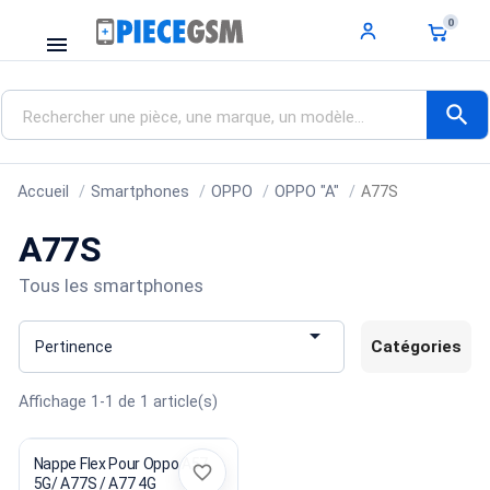
0
menu
search
Accueil
Smartphones
OPPO
OPPO "A"
A77S
A77S
Tous les smartphones

Catégories
Pertinence
Affichage 1-1 de 1 article(s)
Nappe Flex Pour Oppo A57
favorite_border
5G/ A77S / A77 4G