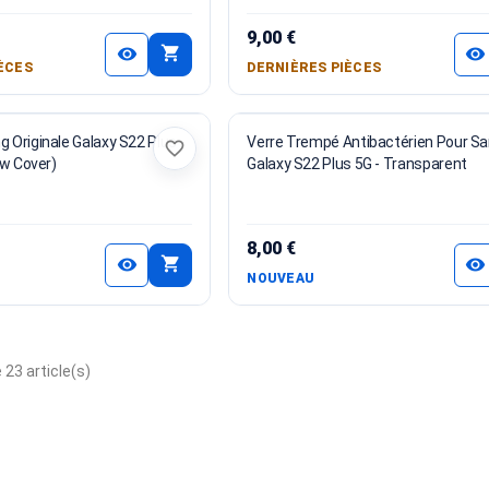
9,00 €
shopping_cart
visibility
visibility
ÈCES
DERNIÈRES PIÈCES
Originale Galaxy S22 Plus -
Verre Trempé Antibactérien Pour 
favorite_border
ew Cover)
Galaxy S22 Plus 5G - Transparent
8,00 €
shopping_cart
visibility
visibility
NOUVEAU
 23 article(s)