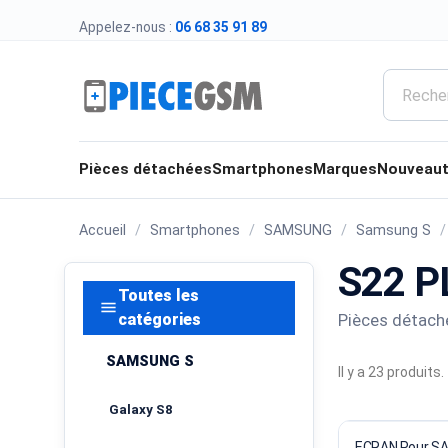
Appelez-nous :
06 68 35 91 89
Pièces détachées
Smartphones
Marques
Nouveau
Accueil
Smartphones
SAMSUNG
Samsung S
S22 P
Toutes les
menu
Pièces détaché
catégories
SAMSUNG S
Il y a 23 produits.
Galaxy S8
ECRAN Pour S