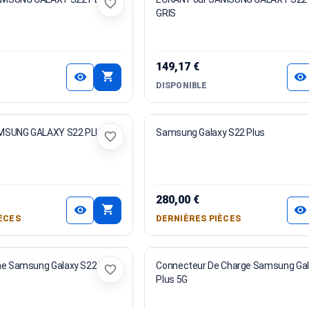
favorite_border
GRIS
149,17 €
shopping_cart
visibility
visibility
DISPONIBLE
AMSUNG GALAXY S22 PLUS
Samsung Galaxy S22 Plus
favorite_border
280,00 €
shopping_cart
visibility
visibility
ÈCES
DERNIÈRES PIÈCES
ne Samsung Galaxy S22 Plus
Connecteur De Charge Samsung Gal
favorite_border
Plus 5G