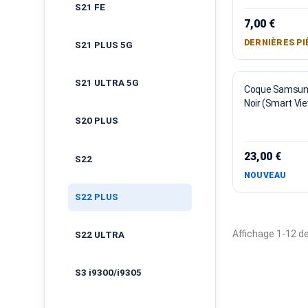
S21 FE
7,00 €
DERNIÈRES PI
S21 PLUS 5G
S21 ULTRA 5G
Coque Samsung 
Noir (Smart Vi
S20 PLUS
23,00 €
S22
NOUVEAU
S22 PLUS
Affichage 1-12 de
S22 ULTRA
S3 i9300/i9305