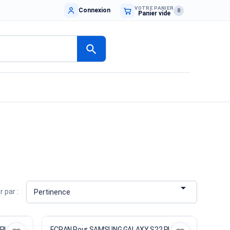
VOTRE PANIER
Connexion
0
Panier vide
search

r par :
Pertinence
 PLUS
ECRAN Pour SAMSUNG GALAXY S22 PLUS