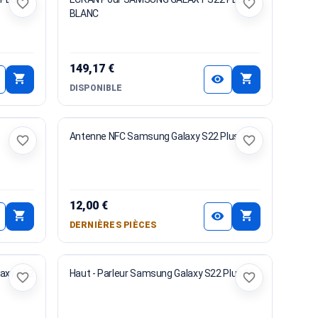
favorite_border
favorite_border
BLANC
149,17 €
shopping_cart
shopping_cart
visibility
DISPONIBLE
Antenne NFC Samsung Galaxy S22 Plus 5G
favorite_border
favorite_border
12,00 €
shopping_cart
shopping_cart
visibility
DERNIÈRES PIÈCES
axy S22
Haut - Parleur Samsung Galaxy S22 Plus 5G
favorite_border
favorite_border