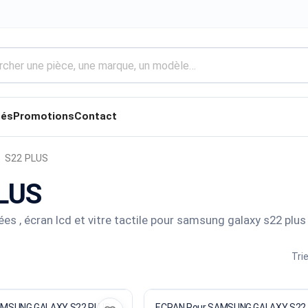
tés
Promotions
Contact
S22 PLUS
LUS
es , écran lcd et vitre tactile pour samsung galaxy s22 plus
Trie
AMSUNG GALAXY S22 PLUS
ECRAN Pour SAMSUNG GALAXY S22