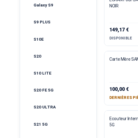
Galaxy S9
NOIR
S9 PLUS
149,17 €
DISPONIBLE
S10E
S20
Carte Mère S
S10 LITE
100,00 €
S20 FE 5G
DERNIÈRES PI
S20 ULTRA
Ecouteur Inter
S21 5G
5G