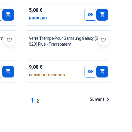
5,00 €
shopping_cart
shopping_cart
visibility
NOUVEAU
Samsung
Verre Trempé Pour Samsung Galaxy (S22 /
favorite_border
favorite_border
S23) Plus - Transparent
9,00 €
shopping_cart
shopping_cart
visibility
DERNIÈRES PIÈCES

Suivant
1
2