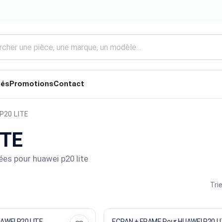
tés
Promotions
Contact
P20 LITE
ITE
es pour huawei p20 lite
Trie
AWEI P20 LITE
ECRAN + FRAME Pour HUAWEI P20 LI