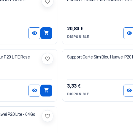
favorite_border
20,83 €
shopping_cart
visibility
visibility
DISPONIBLE
our P20 LITE Rose
Support Carte Sim Bleu Huawei P20 
favorite_border
3,33 €
shopping_cart
visibility
visibility
DISPONIBLE
Carte Mère Huawei P20 Lite - 64 Go
favorite_border