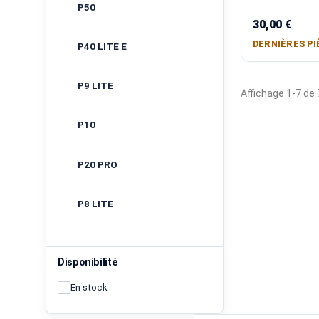
P50
30,00 €
DERNIÈRES PI
P40 LITE E
P9 LITE
Affichage 1-7 de 7
P10
P20 PRO
P8 LITE
Disponibilité
En stock