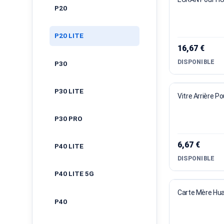
P20
P20 LITE
16,67 €
DISPONIBLE
P30
P30 LITE
Vitre Arrière P
P30 PRO
6,67 €
P40 LITE
DISPONIBLE
P40 LITE 5G
P40