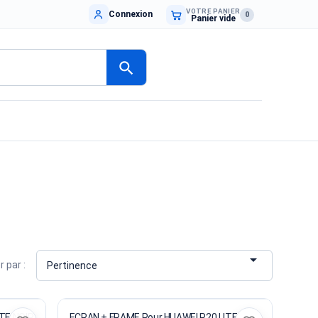
VOTRE PANIER
Connexion
0
Panier vide
search

r par :
Pertinence
TE NOIR
ECRAN + FRAME Pour HUAWEI P20 LITE