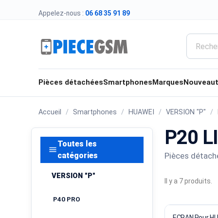
Appelez-nous :
06 68 35 91 89
Pièces détachées
Smartphones
Marques
Nouveau
Accueil
Smartphones
HUAWEI
VERSION "P"
P20 L
Toutes les
menu
Pièces détaché
catégories
VERSION "P"
Il y a 7 produits.
P40 PRO
ECRAN Pour HU