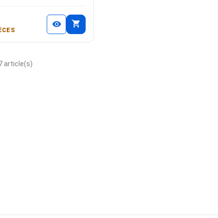
shopping_cart
visibility
ÈCES
 article(s)