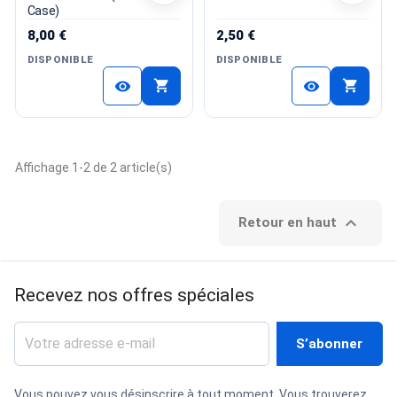
Case)
8,00 €
2,50 €
DISPONIBLE
DISPONIBLE
shopping_cart
shopping_cart
visibility
visibility
Affichage 1-2 de 2 article(s)

Retour en haut
Recevez nos offres spéciales
Vous pouvez vous désinscrire à tout moment. Vous trouverez