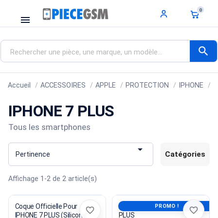
0
menu
search
Accueil
ACCESSOIRES
APPLE
PROTECTION
IPHONE
I
IPHONE 7 PLUS
Tous les smartphones

Catégories
Pertinence
Affichage 1-2 de 2 article(s)
Coque Officielle Pour
TIROIR SIM Pour IPHONE 7
PROMO !
favorite_border
favorite_border
IPHONE 7 PLUS (Silicone
PLUS