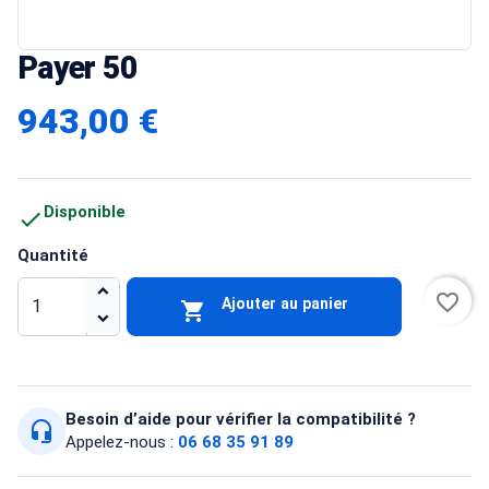
Payer 50
943,00 €
Disponible

Quantité
favorite_border
Ajouter au panier

Besoin d’aide pour vérifier la compatibilité ?
headset_mic
Appelez-nous :
06 68 35 91 89