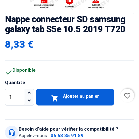
Nappe connecteur SD samsung
galaxy tab S5e 10.5 2019 T720
8,33 €
Disponible

Quantité
favorite_border
Ajouter au panier

Besoin d’aide pour vérifier la compatibilité ?
headset_mic
Appelez-nous :
06 68 35 91 89