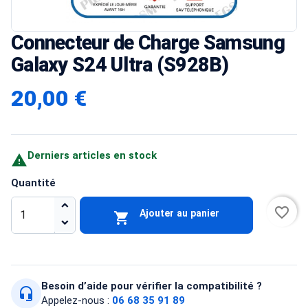
Connecteur de Charge Samsung
Galaxy S24 Ultra (S928B)
20,00 €
Derniers articles en stock

Quantité
favorite_border
Ajouter au panier

Besoin d’aide pour vérifier la compatibilité ?
headset_mic
Appelez-nous :
06 68 35 91 89