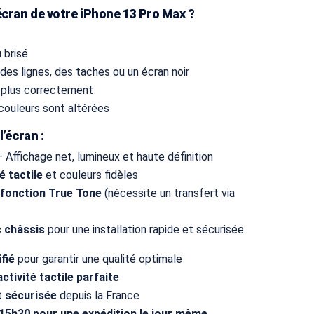
écran de votre iPhone 13 Pro Max ?
u brisé
des lignes, des taches ou un écran noir
d plus correctement
 couleurs sont altérées
’écran :
 Affichage net, lumineux et haute définition
é tactile
et couleurs fidèles
 fonction True Tone
(nécessite un transfert via
 châssis
pour une installation rapide et sécurisée
fié
pour garantir une qualité optimale
ctivité tactile parfaite
t sécurisée
depuis la France
5h30 pour une expédition le jour même