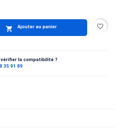
favorite_border
Ajouter au panier

vérifier la compatibilité ?
8 35 91 89