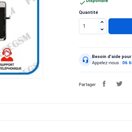
Disponible

Quantité
Besoin d’aide pour 
headset_mic
Appelez-nous :
06 6
Partager