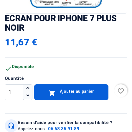
ECRAN POUR IPHONE 7 PLUS
NOIR
11,67 €
Disponible

Quantité
favorite_border
Ajouter au panier

Besoin d’aide pour vérifier la compatibilité ?
headset_mic
Appelez-nous :
06 68 35 91 89