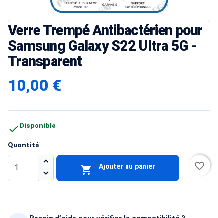
Verre Trempé Antibactérien pour
Samsung Galaxy S22 Ultra 5G -
Transparent
10,00 €
Disponible

Quantité
favorite_border
Ajouter au panier

Besoin d’aide pour vérifier la compatibilité ?