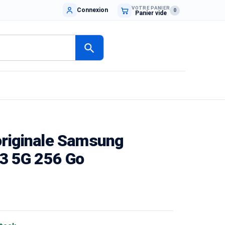
VOTRE PANIER
Connexion
0
Panier vide
search
originale Samsung
p3 5G 256 Go