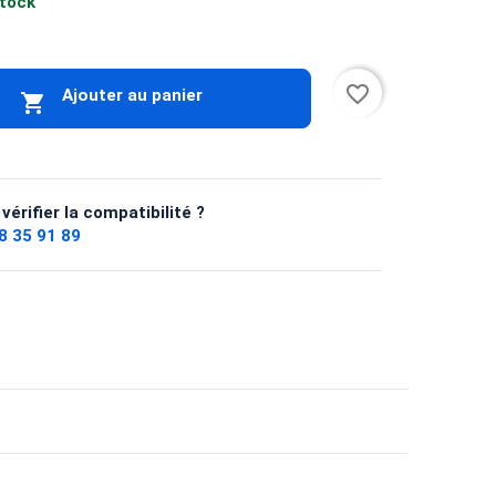
stock
favorite_border
Ajouter au panier

vérifier la compatibilité ?
8 35 91 89