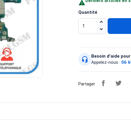
Derniers articles en 

Quantité
Besoin d’aide pour 
headset_mic
Appelez-nous :
06 6
Partager